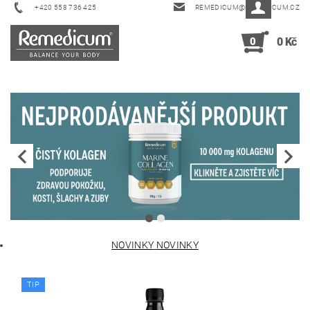
+420 558 736 425
REMEDICUM@REMEDICUM.CZ
0
0 Kč
NOVINKY
NOVINKY
TIP