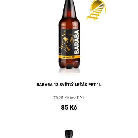
BARABA 12 SVĚTLÝ LEŽÁK PET 1L
70,25 Kč bez DPH
85 Kč