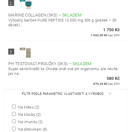
2.
MARINE COLLAGEN (3KS)
–
SKLADEM
Výhodný balíček PURE PEPTIDE 10 000 mg 300 g (prášek – 30
dávek)...
1 750 Kč
1 562,50 Kč
bez DPH
3.
PH TESTOVACÍ PROUŽKY (3KS)
–
SKLADEM
Super sensitive80 ks Chcete znát své pH organismu, ale nevíte
jak na...
580 Kč
479,34 Kč
bez DPH
FILTR PODLE PARAMETRŮ, VLASTNOSTÍ A VÝROBCŮ
Na krásu
(2)
Na klouby
(2)
Na imunitu
(2)
Na detoxikaci
(6)