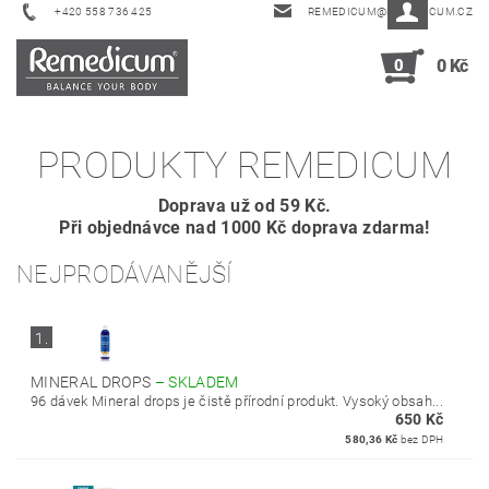
+420 558 736 425
REMEDICUM@REMEDICUM.CZ
0
0 Kč
PRODUKTY REMEDICUM
Doprava už od 59 Kč.
Při objednávce nad 1000 Kč doprava zdarma!
NEJPRODÁVANĚJŠÍ
1.
MINERAL DROPS
–
SKLADEM
96 dávek Mineral drops je čistě přírodní produkt. Vysoký obsah...
650 Kč
580,36 Kč
bez DPH