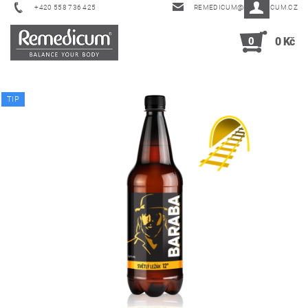
+420 558 736 425
REMEDICUM@REMEDICUM.CZ
0
0 Kč
TIP