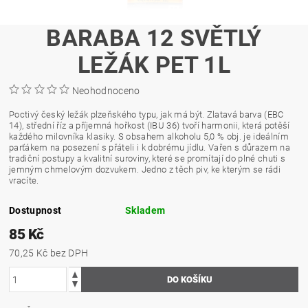
BARABA 12 SVĚTLÝ
LEŽÁK PET 1L
Neohodnoceno
Poctivý český ležák plzeňského typu, jak má být. Zlatavá barva (EBC
14), střední říz a příjemná hořkost (IBU 36) tvoří harmonii, která potěší
každého milovníka klasiky. S obsahem alkoholu 5,0 % obj. je ideálním
parťákem na posezení s přáteli i k dobrému jídlu. Vařen s důrazem na
tradiční postupy a kvalitní suroviny, které se promítají do plné chuti s
jemným chmelovým dozvukem. Jedno z těch piv, ke kterým se rádi
vracíte.
Dostupnost
Skladem
85 Kč
70,25 Kč bez DPH