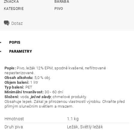
ZNAČKA
BARABA
KATEGORIE
PIVO
Dotaz
POPIS
PARAMETRY
Popis:
Pivo, ležák 12% EPM, spodně kvašené, nefiltrované
nepasterizované.
Obsah alkoholu:
5,0 % obj.
Objem balení:
1 litr
Typ balení:
PET
Minimální trvanlivost:
30 - 60 dní
Složení:
voda,
ječné slady
, chmelové produkty.
Obsahuje lepek. Zákal je přirozenou vlastností výrobku. Chraňte před
přímým slunečním světlem a mrazem.
Hmotnost
1.1 kg
Druh piva
Ležák, Světlý ležák