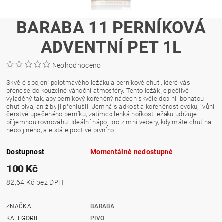
BARABA 11 PERNÍKOVÁ
ADVENTNÍ PET 1L
Neohodnoceno
Skvělé spojení polotmavého ležáku a perníkové chuti, které vás
přenese do kouzelné vánoční atmosféry. Tento ležák je pečlivě
vyladěný tak, aby perníkový kořeněný nádech skvěle doplnil bohatou
chuť piva, aniž by ji přehlušil. Jemná sladkost a kořeněnost evokují vůni
čerstvě upečeného perníku, zatímco lehká hořkost ležáku udržuje
příjemnou rovnováhu. Ideální nápoj pro zimní večery, kdy máte chuť na
něco jiného, ale stále poctivě pivního.
Dostupnost
Momentálně nedostupné
100 Kč
82,64 Kč bez DPH
ZNAČKA
BARABA
KATEGORIE
PIVO