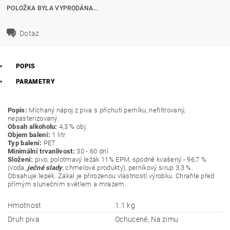
POLOŽKA BYLA VYPRODÁNA...
Dotaz
POPIS
PARAMETRY
Popis:
Míchaný nápoj z piva s příchutí perníku, nefiltrovaný,
nepasterizovaný.
Obsah alkoholu:
4,3 % obj.
Objem balení:
1 litr
Typ balení:
PET
Minimální trvanlivost:
30 - 60 dní
Složení:
pivo, polotmavý ležák 11% EPM, spodně kvašený - 96,7 %
(voda,
ječné slady
, chmelové produkty), perníkový sirup 3,3 %.
Obsahuje lepek. Zákal je přirozenou vlastností výrobku. Chraňte před
přímým slunečním světlem a mrazem.
Hmotnost
1.1 kg
Druh piva
Ochucené, Na zimu