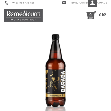
+420 558 736 425
REMEDICUM@REMEDICUM.CZ
0
0 Kč